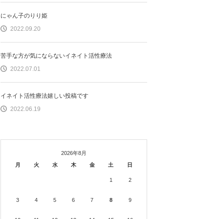
にゃん子のりり姫
2022.09.20
苦手な方が気にならないイネイト活性療法
2022.07.01
イネイト活性療法嬉しい投稿です
2022.06.19
2026年8月
月
火
水
木
金
土
日
1
2
3
4
5
6
7
8
9